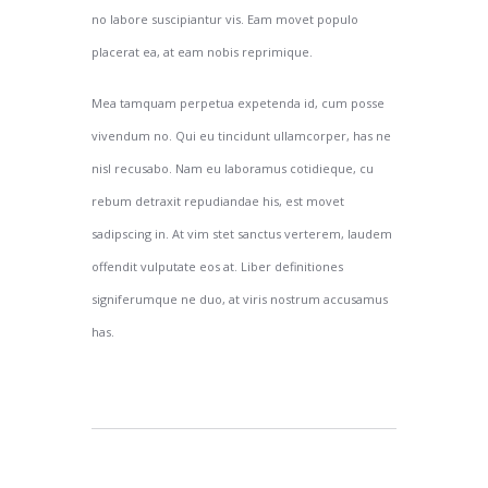
no labore suscipiantur vis. Eam movet populo
placerat ea, at eam nobis reprimique.
Mea tamquam perpetua expetenda id, cum posse
vivendum no. Qui eu tincidunt ullamcorper, has ne
nisl recusabo. Nam eu laboramus cotidieque, cu
rebum detraxit repudiandae his, est movet
sadipscing in. At vim stet sanctus verterem, laudem
offendit vulputate eos at. Liber definitiones
signiferumque ne duo, at viris nostrum accusamus
has.