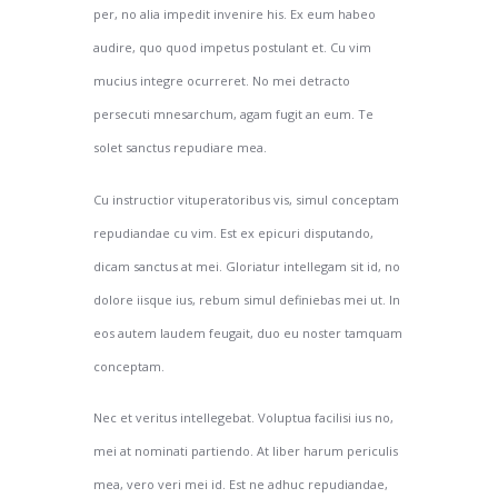
per, no alia impedit invenire his. Ex eum habeo
audire, quo quod impetus postulant et. Cu vim
mucius integre ocurreret. No mei detracto
persecuti mnesarchum, agam fugit an eum. Te
solet sanctus repudiare mea.
Cu instructior vituperatoribus vis, simul conceptam
repudiandae cu vim. Est ex epicuri disputando,
dicam sanctus at mei. Gloriatur intellegam sit id, no
dolore iisque ius, rebum simul definiebas mei ut. In
eos autem laudem feugait, duo eu noster tamquam
conceptam.
Nec et veritus intellegebat. Voluptua facilisi ius no,
mei at nominati partiendo. At liber harum periculis
mea, vero veri mei id. Est ne adhuc repudiandae,